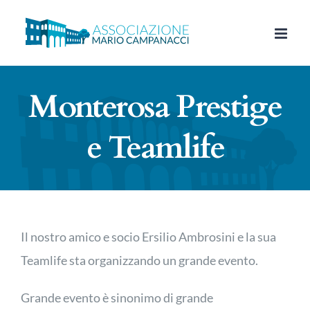
Salta
al
contenuto
Monterosa Prestige
e Teamlife
Il nostro amico e socio Ersilio Ambrosini e la sua
Teamlife sta organizzando un grande evento.
Grande evento è sinonimo di grande