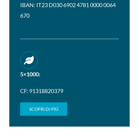
IBAN: IT23 D030 6902 4781 0000 0064
670
5×1000:
CF: 91318820379
SCOPRI DI PIÙ