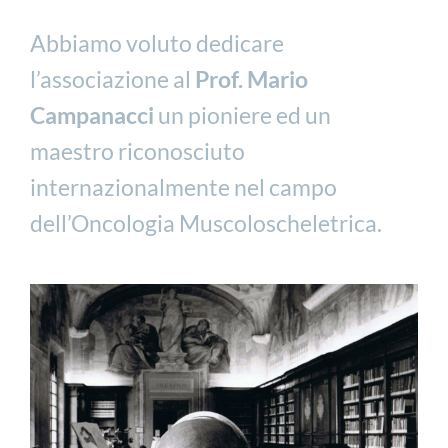
Abbiamo voluto dedicare
l’associazione al
Prof. Mario
Campanacci
un pioniere ed un
maestro riconosciuto
internazionalmente nel campo
dell’Oncologia Muscoloscheletrica.