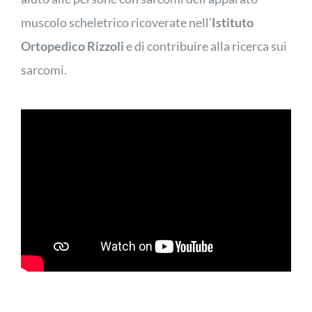
muscolo scheletrico ricoverate nell’
Istituto
Ortopedico Rizzoli
e di contribuire alla ricerca sui
sarcomi.