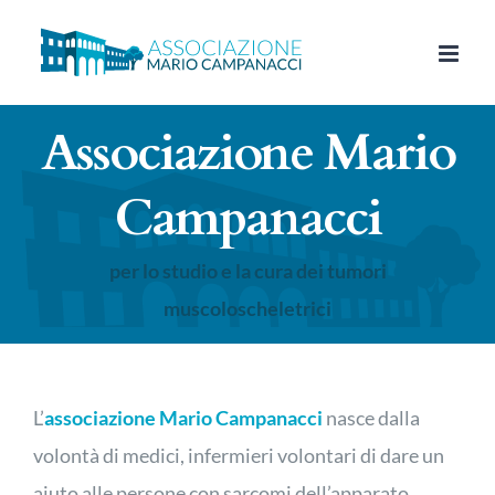
Salta
al
contenuto
Associazione Mario
Campanacci
per lo studio e la cura dei tumori
muscoloscheletrici
L’
associazione Mario Campanacci
nasce dalla
volontà di medici, infermieri volontari di dare un
aiuto alle persone con sarcomi dell’apparato